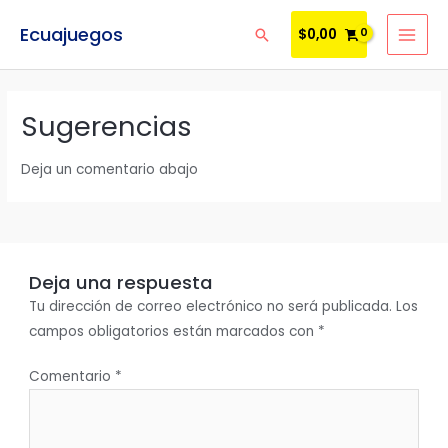
Ir
MAI
Ecuajuegos
$
0,00
Buscar
al
MEN
contenido
Sugerencias
Deja un comentario abajo
Deja una respuesta
Tu dirección de correo electrónico no será publicada.
Los
campos obligatorios están marcados con
*
Comentario
*